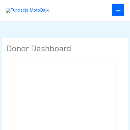
Przejdź
do
treści
Donor Dashboard